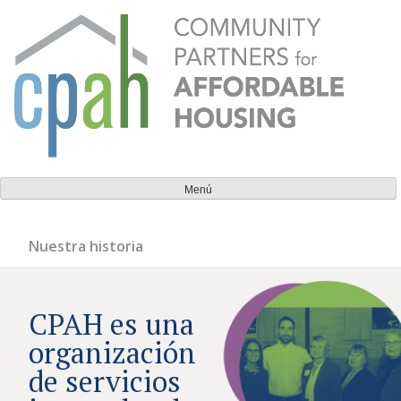
Ir
al
contenido
Socios comunitarios para la vivienda asequible
Todos deberían tener un lugar al que puedan llamar
Menú
hogar.
Nuestra historia
CPAH es una
organización
de servicios