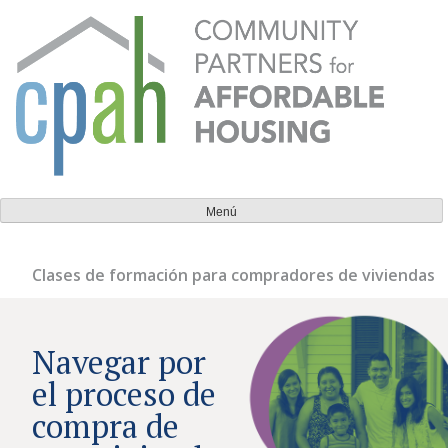
Ir
al
contenido
Socios comunitarios para la vivienda asequible
Todos deberían tener un lugar al que puedan llamar
Menú
hogar.
Clases de formación para compradores de viviendas
Navegar por
el proceso de
compra de