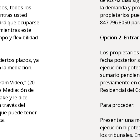
dos, todos los
la demanda y pro
ntras usted
propietarios pued
ndrá que ocuparse
847.796.8050 par
 mientras este
po y flexibilidad
Opción 2: Entrar
Los propietarios
iertos plazos, ya
fecha posterior 
n la mediación.
ejecución hipotec
sumario pendiente
ram Video," (20
previamente en e
e Mediación de
Residencial del 
ke y le dice
 través del
Para proceder:
 que puede tener
a.
Presentar una mo
ejecución hipote
los tribunales. E