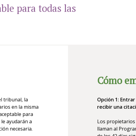
ble para todas las
Cómo em
 tribunal, la
Opción 1: Entra
arios en la misma
recibir una cita
 aceptable para
 le ayudarán a
Los propietarios 
ción necesaria.
llaman al Progra
de los 42 días sig