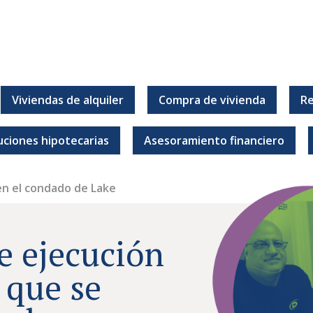
Viviendas de alquiler
Compra de vivienda
Re
r.
uciones hipotecarias
Asesoramiento financiero
en el condado de Lake
e ejecución
 que se