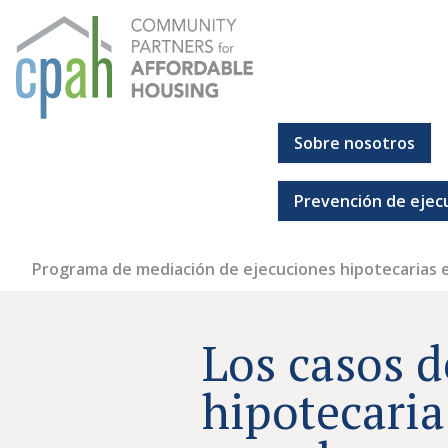
Ir
al
contenido
Sobre nosotros
Socios comunitarios para la vivienda asequible
Todos deberían tener un lugar al que puedan llamar hoga
Prevención de ejec
Programa de mediación de ejecuciones hipotecarias 
Los casos d
hipotecaria